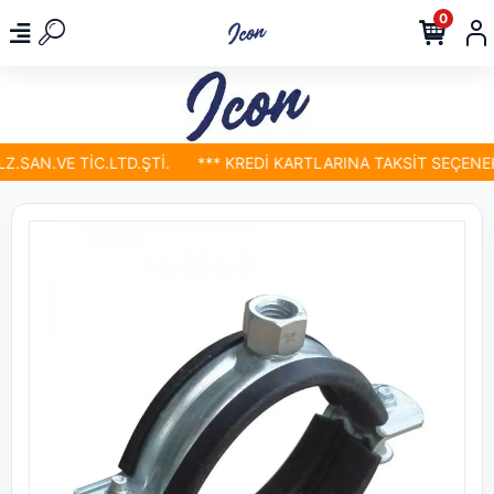
0
SAN.VE TİC.LTD.ŞTİ.
*** KREDİ KARTLARINA TAKSİT SEÇENEKLE