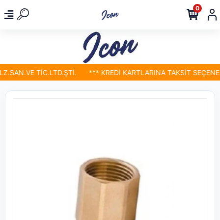
0
.SAN.VE TİC.LTD.ŞTİ.
*** KREDİ KARTLARINA TAKSİT SEÇENEKL