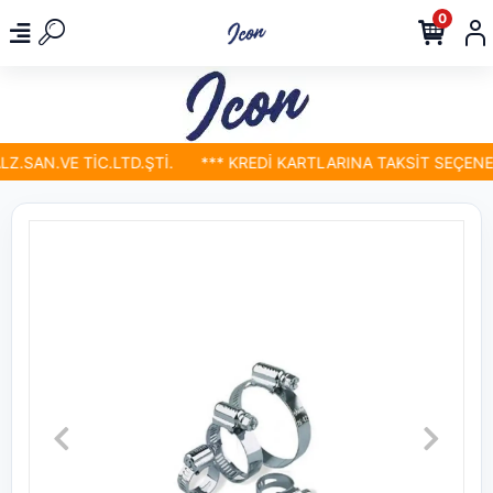
0
.SAN.VE TİC.LTD.ŞTİ.
*** KREDİ KARTLARINA TAKSİT SEÇENEKL