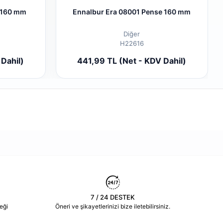
 160 mm
Ennalbur Era 08001 Pense 160 mm
Diğer
H22616
 Ekle
Sepete Ekle
Dahil)
441,99 TL (Net - KDV Dahil)
Adet
7 / 24 DESTEK
eği
Öneri ve şikayetlerinizi bize iletebilirsiniz.