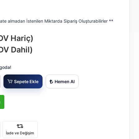
ate almadan İstenilen Miktarda Sipariş Oluşturabilirler **
DV Hariç)
DV Dahil)
rgoda!
Sepete Ekle
Hemen Al
ı
İade ve Değişim