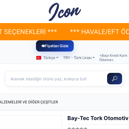
NEKLERİ ***
*** HAVALE/EFT ÖDEMELE
👁
Fiyatları Gizle
<Bayi Kredi Kartı
Türkçe
TRY - Türk Lirası
Ödeme>
LZEMELERİ VE DİĞER ÇEŞİTLER
Bay-Tec Tork Otomotiv