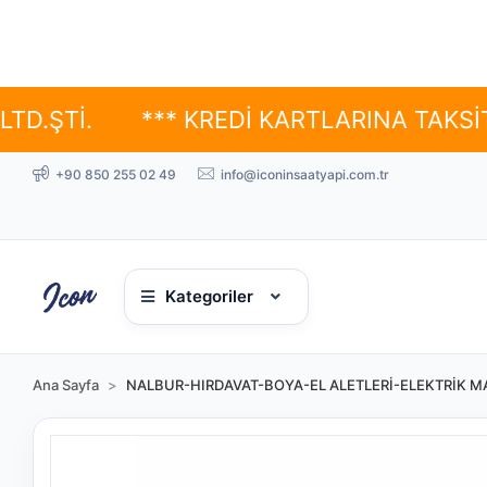
İ.
*** KREDİ KARTLARINA TAKSİT SEÇE
+90 850 255 02 49
info@iconinsaatyapi.com.tr
Kategoriler
Ana Sayfa
NALBUR-HIRDAVAT-BOYA-EL ALETLERİ-ELEKTRİK MA