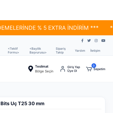
RİNDE % 5 EXTRA İNDİRİM ***
*** YÜ
<Teklif
<Bayilik
Sipariş
Yardım
İletişim
Formu>
Başvurusu>
Takip
0
Teslimat
Giriş Yap
Sepetim
Üye Ol
Bölge Seçin
 Bits Uç T25 30 mm