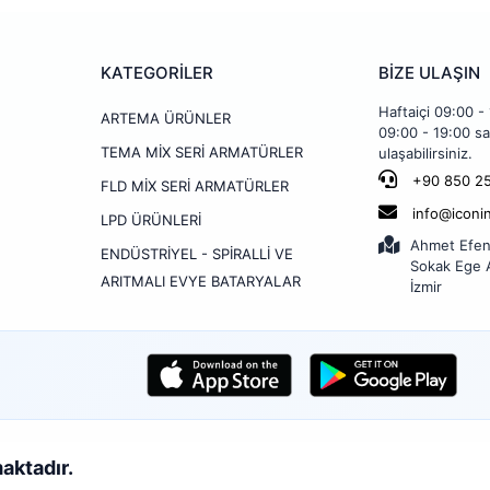
KATEGORİLER
BİZE ULAŞIN
Haftaiçi 09:00 -
ARTEMA ÜRÜNLER
09:00 - 19:00 sa
TEMA MİX SERİ ARMATÜRLER
ulaşabilirsiniz.
+90 850 25
FLD MİX SERİ ARMATÜRLER
info@iconi
LPD ÜRÜNLERİ
Ahmet Efen
ENDÜSTRİYEL - SPİRALLİ VE
Sokak Ege A
ARITMALI EVYE BATARYALAR
İzmir
maktadır.