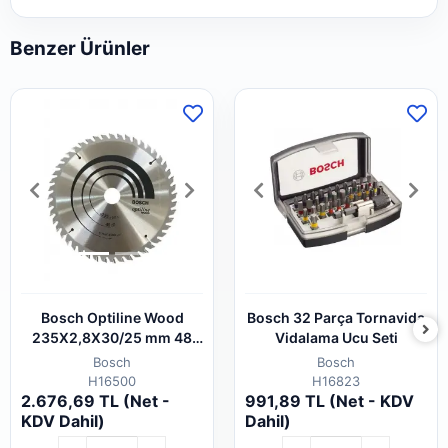
Benzer Ürünler
Bosch Optiline Wood
Bosch 32 Parça Tornavida
235X2,8X30/25 mm 48
Vidalama Ucu Seti
Diş Testere
Bosch
Bosch
H16500
H16823
2.676,69 TL (Net -
991,89 TL (Net - KDV
KDV Dahil)
Dahil)