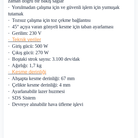
zaman doğru bir bakış sağlar
·
Yorulmadan çalışma için ve güvenli işlem için yumuşak
tutamak
·
Tozsuz çalışma için toz çekme bağlantısı
·
45° açıya varan gönyeli kesme için taban ayarlaması
·
Gerilim: 230 V
·
Teknik veriler
·
Giriş gücü: 500 W
·
Çıkış gücü: 270 W
·
Boştaki strok sayısı: 3.100 dev/dak
·
Ağırlığı: 1,7 kg
·
Kesme derinliği
·
Ahşapta kesme derinliği: 67 mm
·
Çelikte kesme derinliği: 4 mm
·
Ayarlanabilir lazer huzmesi
·
SDS Sistem
·
Devreye alınabilir hava üfleme işlevi