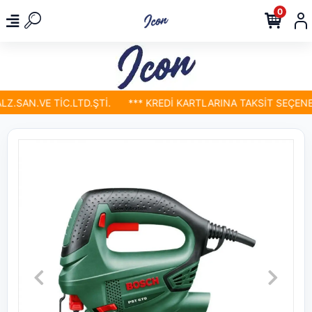
0
.SAN.VE TİC.LTD.ŞTİ.
*** KREDİ KARTLARINA TAKSİT SEÇENEKL