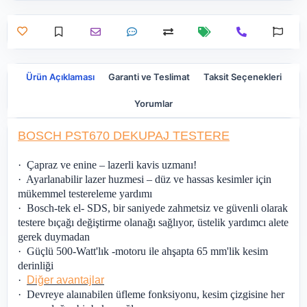
Ürün Açıklaması
Garanti ve Teslimat
Taksit Seçenekleri
Yorumlar
BOSCH PST670 DEKUPAJ TESTERE
·
Çapraz ve enine – lazerli kavis uzmanı!
·
Ayarlanabilir lazer huzmesi – düz ve hassas kesimler için
mükemmel testereleme yardımı
·
Bosch-tek el- SDS, bir saniyede zahmetsiz ve güvenli olarak
testere bıçağı değiştirme olanağı sağlıyor, üstelik yardımcı alete
gerek duymadan
·
Güçlü 500-Watt'lık -motoru ile ahşapta 65 mm'lik kesim
derinliği
·
Diğer avantajlar
·
Devreye alaınabilen üfleme fonksiyonu, kesim çizgisine her