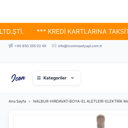
.
*** KREDİ KARTLARINA TAKSİT SEÇEN
+90 850 255 02 49
info@iconinsaatyapi.com.tr
Kategoriler
Ana Sayfa
NALBUR-HIRDAVAT-BOYA-EL ALETLERİ-ELEKTRİK MA