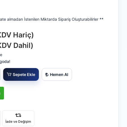
ate almadan İstenilen Miktarda Sipariş Oluşturabilirler **
KDV Hariç)
KDV Dahil)
le
rgoda!
Sepete Ekle
Hemen Al
ı
İade ve Değişim