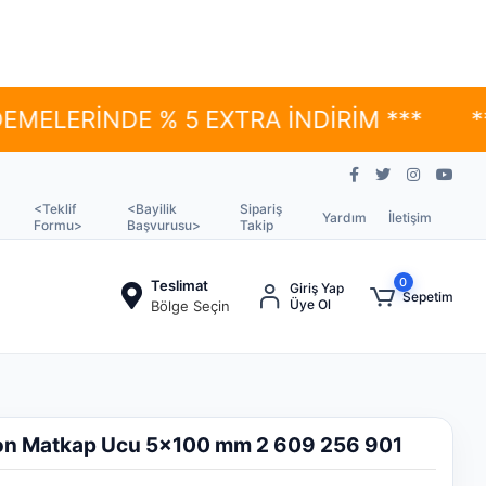
İNDE % 5 EXTRA İNDİRİM ***
*** YÜK
<Teklif
<Bayilik
Sipariş
Yardım
İletişim
Formu>
Başvurusu>
Takip
0
Teslimat
Giriş Yap
Sepetim
Üye Ol
Bölge Seçin
n Matkap Ucu 5x100 mm 2 609 256 901