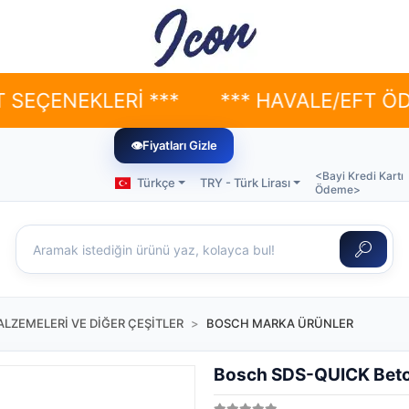
EKLERİ ***
*** HAVALE/EFT ÖDEMELER
👁
Fiyatları Gizle
<Bayi Kredi Kartı
Türkçe
TRY - Türk Lirası
Ödeme>
LZEMELERİ VE DİĞER ÇEŞİTLER
BOSCH MARKA ÜRÜNLER
Bosch SDS-QUICK Beto