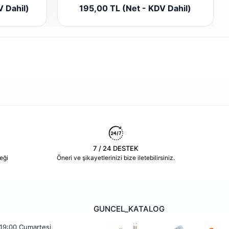
 Ekle
Sepete Ekle
V Dahil)
195,00 TL (Net - KDV Dahil)
Adet
7 / 24 DESTEK
eği
Öneri ve şikayetlerinizi bize iletebilirsiniz.
GUNCEL_KATALOG
 19:00 Cumartesi