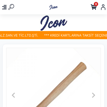
0
.SAN.VE TİC.LTD.ŞTİ.
*** KREDİ KARTLARINA TAKSİT SEÇENEKL