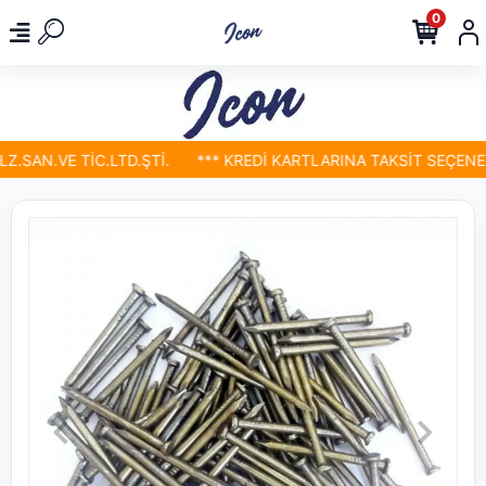
0
SAN.VE TİC.LTD.ŞTİ.
*** KREDİ KARTLARINA TAKSİT SEÇENEKLE