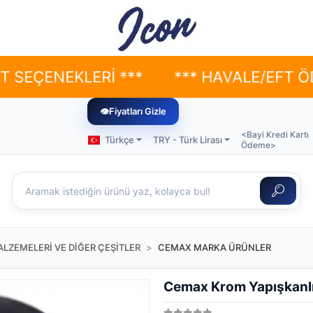
NEKLERİ ***
*** HAVALE/EFT ÖDEMELER
👁
Fiyatları Gizle
<Bayi Kredi Kartı
Türkçe
TRY - Türk Lirası
Ödeme>
LZEMELERİ VE DİĞER ÇEŞİTLER
CEMAX MARKA ÜRÜNLER
Cemax Krom Yapışkanlı