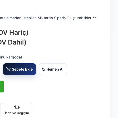
ate almadan İstenilen Miktarda Sipariş Oluşturabilirler **
DV Hariç)
DV Dahil)
ünü kargoda!
Sepete Ekle
Hemen Al
ı
İade ve Değişim