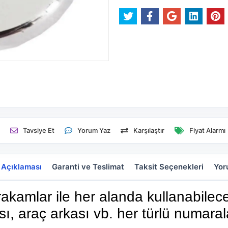
e
Tavsiye Et
Yorum Yaz
Karşılaştır
Fiyat Alarmı
 Açıklaması
Garanti ve Teslimat
Taksit Seçenekleri
Yor
amlar ile her alanda kullanabileceğ
, araç arkası vb. her türlü numara