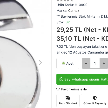
Ürün Kodu:
H10909
Marka:
Cemax
** Bayilerimiz Stok Miktarını Dikk
Stok:
32
29,25 TL (Net - K
35,10 TL (Net - K
7,02 TL 'den başlayan taksitlerle
En geç 12 Ağustos Çarşamba g
Adet
Bayi whatsapp sipariş Hatt
Favorilerime ekle
Hızlı Gönderi
Güvenli Alışveriş