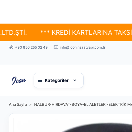
.
*** KREDİ KARTLARINA TAKSİT SEÇE
+90 850 255 02 49
info@iconinsaatyapi.com.tr
Kategoriler
Ana Sayfa
NALBUR-HIRDAVAT-BOYA-EL ALETLERİ-ELEKTRİK MA