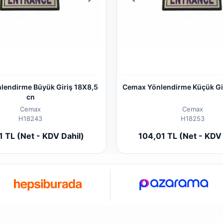
lendirme Büyük Giriş 18X8,5
Cemax Yönlendirme Küçük Gi
cn
Cemax
Cemax
H18243
H18253
Sepete Ekle
Sepete
1 TL (Net - KDV Dahil)
104,01 TL (Net - KDV 
Adet
Adet