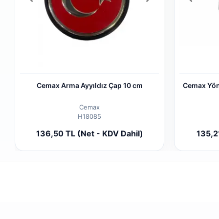
Cemax Arma Ayyıldız Çap 10 cm
Cemax Yön
Cemax
H18085
Sepete Ekle
136,50 TL (Net - KDV Dahil)
135,2
Adet