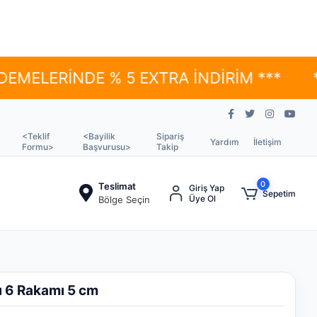
İNDE % 5 EXTRA İNDİRİM ***
*** YÜK
<Teklif
<Bayilik
Sipariş
Yardım
İletişim
Formu>
Başvurusu>
Takip
0
Teslimat
Giriş Yap
Sepetim
Üye Ol
Bölge Seçin
 6 Rakamı 5 cm