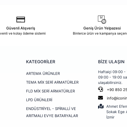
Güvenli Alışveriş
Geniş Ürün Yelpazesi
venli ve kolay ödeme sistemi
Binlerce ürün ve kampanya seçen
KATEGORİLER
BİZE ULAŞIN
Haftaiçi 09:00 -
ARTEMA ÜRÜNLER
09:00 - 19:00 sa
TEMA MİX SERİ ARMATÜRLER
ulaşabilirsiniz.
+90 850 25
FLD MİX SERİ ARMATÜRLER
info@iconi
LPD ÜRÜNLERİ
Ahmet Efen
ENDÜSTRİYEL - SPİRALLİ VE
Sokak Ege A
ARITMALI EVYE BATARYALAR
İzmir