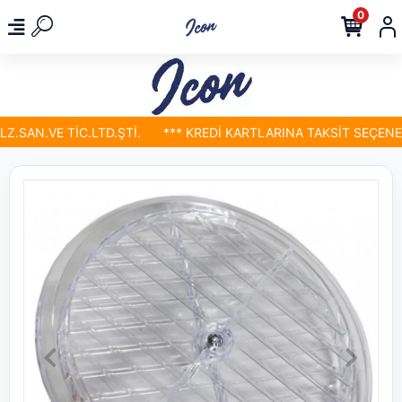
0
SAN.VE TİC.LTD.ŞTİ.
*** KREDİ KARTLARINA TAKSİT SEÇENEKL