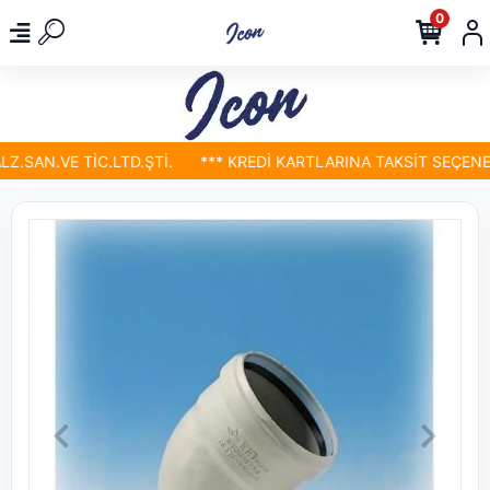
0
SAN.VE TİC.LTD.ŞTİ.
*** KREDİ KARTLARINA TAKSİT SEÇENEKL