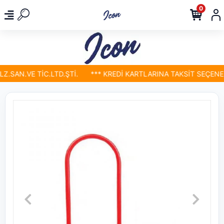
0
SAN.VE TİC.LTD.ŞTİ.
*** KREDİ KARTLARINA TAKSİT SEÇENEKL