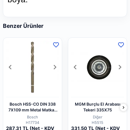
Benzer Ürünler
Bosch HSS-CO DIN 338
MGM Burçlu El Arabası
7X109 mm Metal Matkap
Tekeri 335X75
Ucu
Bosch
Diğer
H17734
H5515
287,31 TL (Net - KDV
331,50 TL (Net - KDV