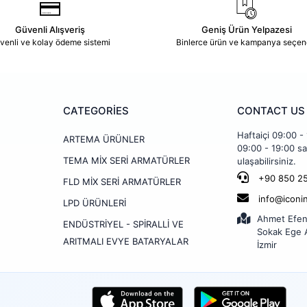
Güvenli Alışveriş
Geniş Ürün Yelpazesi
venli ve kolay ödeme sistemi
Binlerce ürün ve kampanya seçen
CATEGORİES
CONTACT US
Haftaiçi 09:00 -
ARTEMA ÜRÜNLER
09:00 - 19:00 sa
TEMA MİX SERİ ARMATÜRLER
ulaşabilirsiniz.
+90 850 25
FLD MİX SERİ ARMATÜRLER
info@iconi
LPD ÜRÜNLERİ
Ahmet Efen
ENDÜSTRİYEL - SPİRALLİ VE
Sokak Ege A
ARITMALI EVYE BATARYALAR
İzmir