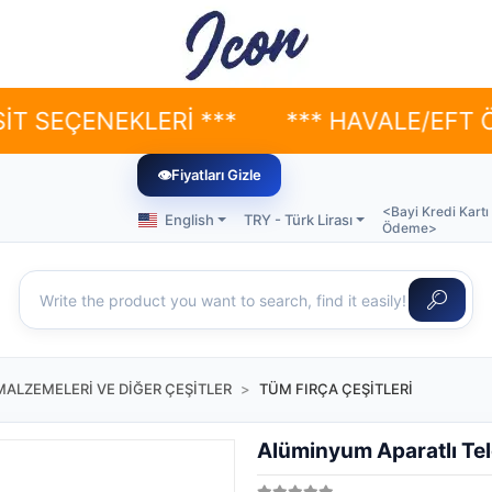
ENEKLERİ ***
*** HAVALE/EFT ÖDEMELE
👁
Fiyatları Gizle
<Bayi Kredi Kartı
English
TRY - Türk Lirası
Ödeme>
MALZEMELERİ VE DİĞER ÇEŞİTLER
TÜM FIRÇA ÇEŞİTLERİ
Alüminyum Aparatlı Tel