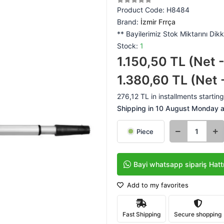
Product Code:
H8484
Brand:
İzmir Frrça
** Bayilerimiz Stok Miktarını Dikk
Stock:
1
1.150,50 TL (Net 
1.380,60 TL (Net 
276,12 TL in installments starting
Shipping in 10 August Monday at
Piece
Bayi whatsapp sipariş Hatt
Add to my favorites
Fast Shipping
Secure shopping