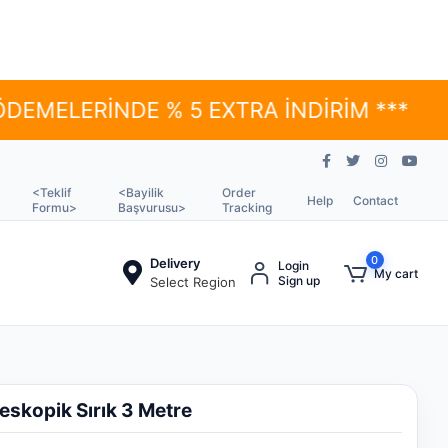
RİNDE % 5 EXTRA İNDİRİM ***
*** YÜ
<Teklif
<Bayilik
Order
Help
Contact
Formu>
Başvurusu>
Tracking
0
Delivery
Login
My cart
Sign up
Select Region
eskopik Sırık 3 Metre