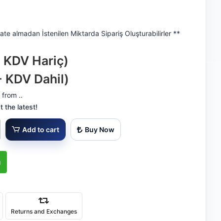
ate almadan İstenilen Miktarda Sipariş Oluşturabilirler **
- KDV Hariç)
- KDV Dahil)
 from ..
 the latest!
Add to cart
Buy Now
ı
Returns and Exchanges