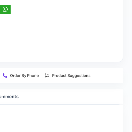
Order By Phone
Product Suggestions
omments