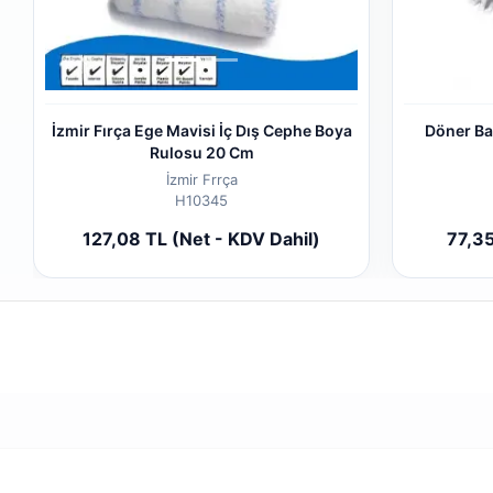
İzmir Fırça Ege Mavisi İç Dış Cephe Boya
Döner Ba
Rulosu 20 Cm
İzmir Frrça
H10345
Add to cart
127,08 TL (Net - KDV Dahil)
77,35
Piece