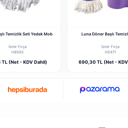
şlı Temizlik Seti Yedek Mob
Luna Döner Başlı Temizl
İzmir Fırça
İzmir Fırça
H8593
H5471
Add to cart
Add to
 TL (Net - KDV Dahil)
690,30 TL (Net - KDV
Piece
Piece