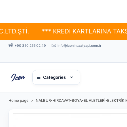
İ.
*** KREDİ KARTLARINA TAKSİT SEÇ
+90 850 255 02 49
info@iconinsaatyapi.com.tr
Categories
Home page
NALBUR-HIRDAVAT-BOYA-EL ALETLERİ-ELEKTRİK 