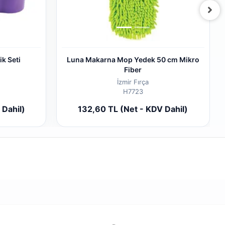
ik Seti
Luna Makarna Mop Yedek 50 cm Mikro
Fiber
İzmir Fırça
H7723
 cart
Add to cart
 Dahil)
132,60 TL (Net - KDV Dahil)
Piece