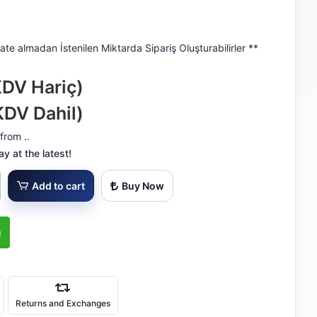
ate almadan İstenilen Miktarda Sipariş Oluşturabilirler **
KDV Hariç)
KDV Dahil)
from ..
 at the latest!
Add to cart
Buy Now
ı
Returns and Exchanges