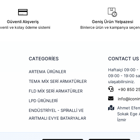
Güvenli Alışveriş
Geniş Ürün Yelpazesi
venli ve kolay ödeme sistemi
Binlerce ürün ve kampanya seçen
CATEGORİES
CONTACT US
Haftaiçi 09:00 -
ARTEMA ÜRÜNLER
09:00 - 19:00 sa
TEMA MİX SERİ ARMATÜRLER
ulaşabilirsiniz.
+90 850 25
FLD MİX SERİ ARMATÜRLER
info@iconi
LPD ÜRÜNLERİ
Ahmet Efen
ENDÜSTRİYEL - SPİRALLİ VE
Sokak Ege A
ARITMALI EVYE BATARYALAR
İzmir