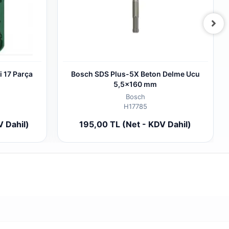
i 17 Parça
Bosch SDS Plus-5X Beton Delme Ucu
5,5x160 mm
Bosch
H17785
 cart
Add to cart
V Dahil)
195,00 TL (Net - KDV Dahil)
Piece