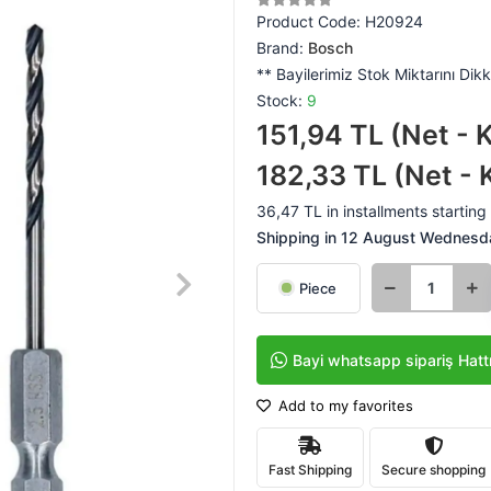
Product Code:
H20924
Brand:
Bosch
** Bayilerimiz Stok Miktarını Dikk
Stock:
9
151,94 TL (Net - 
182,33 TL (Net - 
36,47 TL in installments starting 
Shipping in 12 August Wednesday
Piece
Bayi whatsapp sipariş Hatt
Add to my favorites
Fast Shipping
Secure shopping