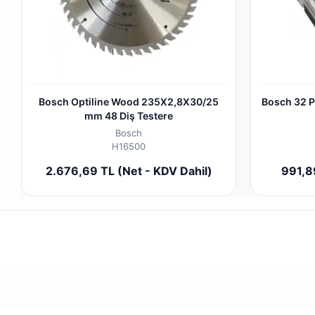
Bosch Optiline Wood 235X2,8X30/25
Bosch 32 P
mm 48 Diş Testere
Bosch
H16500
Add to cart
2.676,69 TL (Net - KDV Dahil)
991,8
Piece