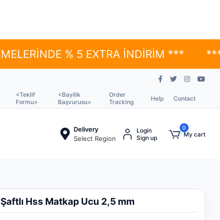
NDE % 5 EXTRA İNDİRİM ***
*** YÜKSE
<Teklif
<Bayilik
Order
Help
Contact
Formu>
Başvurusu>
Tracking
0
Delivery
Login
My cart
Sign up
Select Region
 Şaftlı Hss Matkap Ucu 2,5 mm