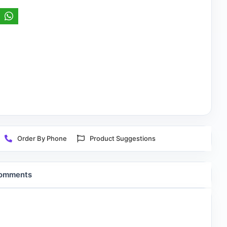
Order By Phone
Product Suggestions
omments