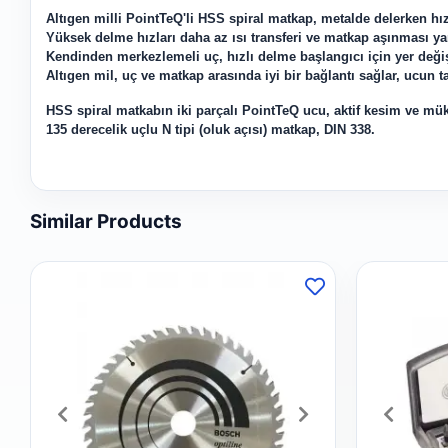
Altıgen milli PointTeQ'li HSS spiral matkap, metalde delerken h
Yüksek delme hızları daha az ısı transferi ve matkap aşınması yar
Kendinden merkezlemeli uç, hızlı delme başlangıcı için yer değişt
Altıgen mil, uç ve matkap arasında iyi bir bağlantı sağlar, ucun ta
HSS spiral matkabın iki parçalı PointTeQ ucu, aktif kesim ve m
135 derecelik uçlu N tipi (oluk açısı) matkap, DIN 338.
Similar Products