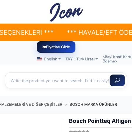
KLERİ ***
*** HAVALE/EFT ÖDEMELERİ
👁
Fiyatları Gizle
<Bayi Kredi Kartı
English
TRY - Türk Lirası
Ödeme>
MALZEMELERİ VE DİĞER ÇEŞİTLER
BOSCH MARKA ÜRÜNLER
Bosch Pointteq Altıgen