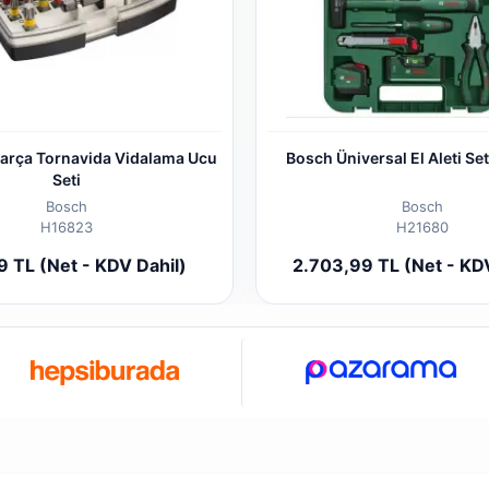
arça Tornavida Vidalama Ucu
Bosch Üniversal El Aleti Set
Seti
Bosch
Bosch
H16823
H21680
Add to cart
Add to
9 TL (Net - KDV Dahil)
2.703,99 TL (Net - KD
Piece
Piece