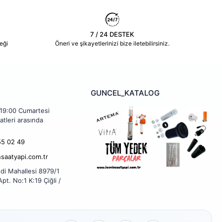
7 / 24 DESTEK
eği
Öneri ve şikayetlerinizi bize iletebilirsiniz.
GUNCEL_KATALOG
 19:00 Cumartesi
atleri arasında
5 02 49
nsaatyapi.com.tr
di Mahallesi 8979/1
pt. No:1 K:19 Çiğli /