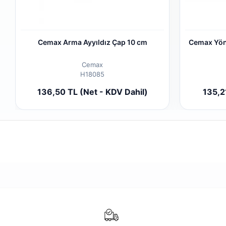
Cemax Arma Ayyıldız Çap 10 cm
Cemax Yön
Cemax
H18085
Add to cart
136,50 TL (Net - KDV Dahil)
135,2
Piece