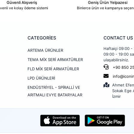
Güvenli Alışveriş
Geniş Ürün Yelpazesi
venli ve kolay ödeme sistemi
Binlerce ürün ve kampanya seçen
CATEGORİES
CONTACT US
Haftaiçi 09:00 -
ARTEMA ÜRÜNLER
09:00 - 19:00 sa
TEMA MİX SERİ ARMATÜRLER
ulaşabilirsiniz.
+90 850 25
FLD MİX SERİ ARMATÜRLER
info@iconi
LPD ÜRÜNLERİ
Ahmet Efen
ENDÜSTRİYEL - SPİRALLİ VE
Sokak Ege A
ARITMALI EVYE BATARYALAR
İzmir