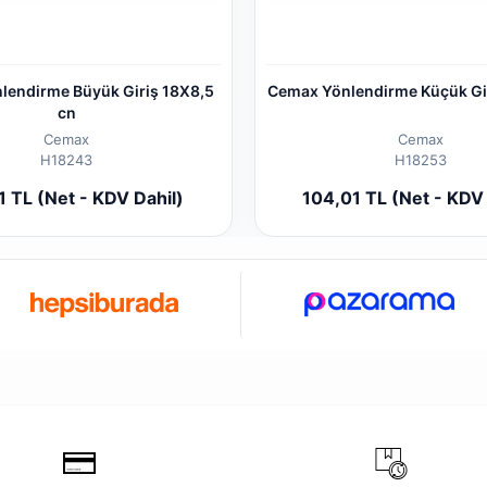
lendirme Büyük Giriş 18X8,5
Cemax Yönlendirme Küçük Gi
cn
Cemax
Cemax
H18243
H18253
Add to cart
Add to
1 TL (Net - KDV Dahil)
104,01 TL (Net - KDV 
Piece
Piece