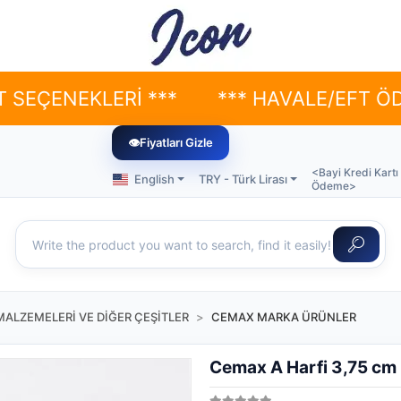
NEKLERİ ***
*** HAVALE/EFT ÖDEMELE
👁
Fiyatları Gizle
<Bayi Kredi Kartı
English
TRY - Türk Lirası
Ödeme>
MALZEMELERİ VE DİĞER ÇEŞİTLER
CEMAX MARKA ÜRÜNLER
Cemax A Harfi 3,75 cm