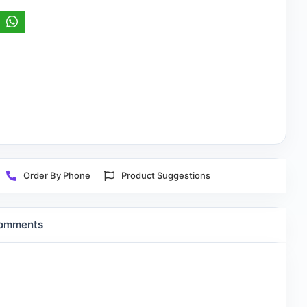
Order By Phone
Product Suggestions
omments