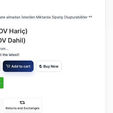
ate almadan İstenilen Miktarda Sipariş Oluşturabilirler **
DV Hariç)
DV Dahil)
rom ..
 the latest!
Add to cart
Buy Now
ı
Returns and Exchanges