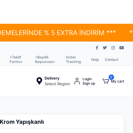
RİNDE % 5 EXTRA İNDİRİM ***
*** YÜK
<Teklif
<Bayilik
Order
Help
Contact
Formu>
Başvurusu>
Tracking
0
Delivery
Login
My cart
Sign up
Select Region
 Krom Yapışkanlı