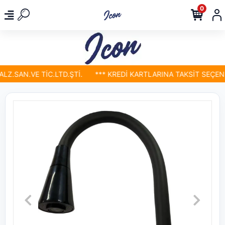
0
Z.SAN.VE TİC.LTD.ŞTİ.
*** KREDİ KARTLARINA TAKSİT SEÇENEK