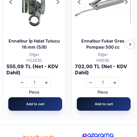
Ennalbur İp Halat Tutucu
Ennalbur Fukar Gres
16 mm (5/8)
Pompası 500 cc
Diğer
Diğer
H22630
H6036
555,09 TL (Net - KDV
702,00 TL (Net - KDV
Dahil)
Dahil)
Piece
Piece
Add to cart
Add to cart