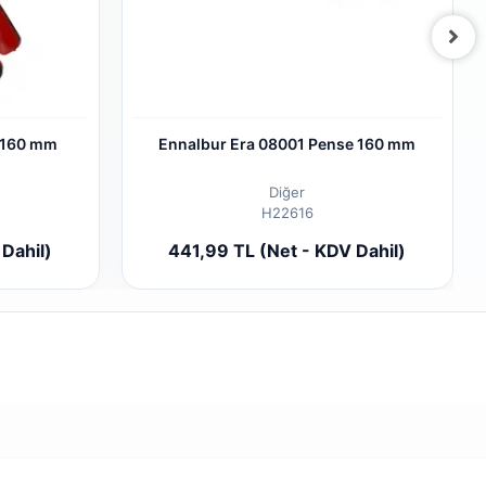
 160 mm
Ennalbur Era 08001 Pense 160 mm
Diğer
H22616
 Ekle
Sepete Ekle
Dahil)
441,99 TL (Net - KDV Dahil)
Adet