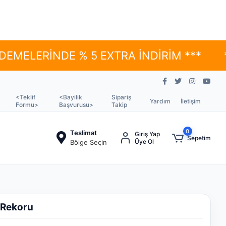
İNDE % 5 EXTRA İNDİRİM ***
*** YÜK
<Teklif
<Bayilik
Sipariş
Yardım
İletişim
Formu>
Başvurusu>
Takip
0
Teslimat
Giriş Yap
Sepetim
Üye Ol
Bölge Seçin
m Rekoru