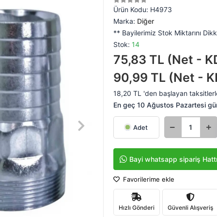
Ürün Kodu:
H4973
Marka:
Diğer
** Bayilerimiz Stok Miktarını Dikk
Stok:
14
75,83 TL (Net - K
90,99 TL (Net - K
18,20 TL 'den başlayan taksitlerl
En geç 10 Ağustos Pazartesi gü
Adet
Bayi whatsapp sipariş Hatt
Favorilerime ekle
Hızlı Gönderi
Güvenli Alışveriş