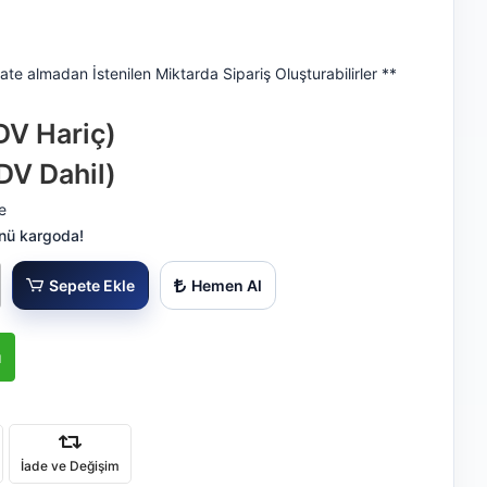
ate almadan İstenilen Miktarda Sipariş Oluşturabilirler **
DV Hariç)
DV Dahil)
e
nü kargoda!
Sepete Ekle
Hemen Al
ı
İade ve Değişim