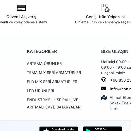
Güvenli Alışveriş
Geniş Ürün Yelpazesi
venli ve kolay ödeme sistemi
Binlerce ürün ve kampanya seçen
KATEGORİLER
BİZE ULAŞIN
Haftaiçi 09:00 -
ARTEMA ÜRÜNLER
09:00 - 19:00 sa
TEMA MİX SERİ ARMATÜRLER
ulaşabilirsiniz.
+90 850 25
FLD MİX SERİ ARMATÜRLER
info@iconi
LPD ÜRÜNLERİ
Ahmet Efen
ENDÜSTRİYEL - SPİRALLİ VE
Sokak Ege A
ARITMALI EVYE BATARYALAR
İzmir