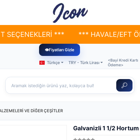
NEKLERİ ***
*** HAVALE/EFT ÖDEMELER
👁
Fiyatları Gizle
<Bayi Kredi Kartı
Türkçe
TRY - Türk Lirası
Ödeme>
LZEMELERİ VE DİĞER ÇEŞİTLER
Galvanizli 1 1/2 Hortu