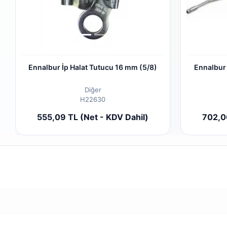
Ennalbur İp Halat Tutucu 16 mm (5/8)
Ennalbur
Diğer
H22630
Sepete Ekle
555,09 TL (Net - KDV Dahil)
702,00
Adet