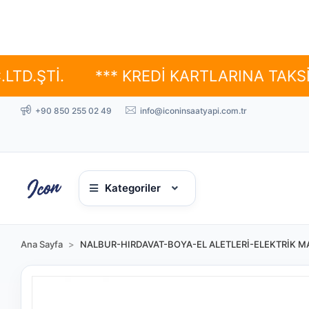
.
*** KREDİ KARTLARINA TAKSİT SEÇE
+90 850 255 02 49
info@iconinsaatyapi.com.tr
Kategoriler
Ana Sayfa
NALBUR-HIRDAVAT-BOYA-EL ALETLERİ-ELEKTRİK MA