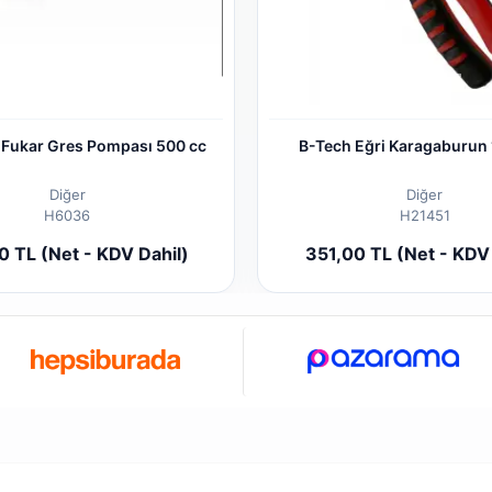
 Fukar Gres Pompası 500 cc
B-Tech Eğri Karagaburun
Diğer
Diğer
H6036
H21451
Sepete Ekle
Sepete
 TL (Net - KDV Dahil)
351,00 TL (Net - KDV 
Adet
Adet