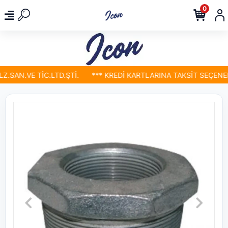
0
SAN.VE TİC.LTD.ŞTİ.
*** KREDİ KARTLARINA TAKSİT SEÇENEKL