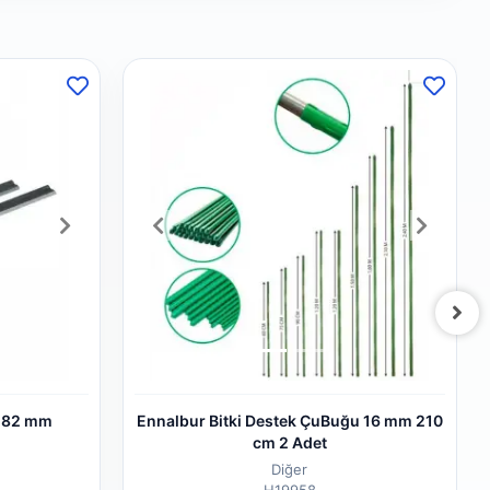
çağı 82 mm
Ennalbur Bitki Destek ÇuBuğu 16 mm 210
cm 2 Adet
Diğer
H19958