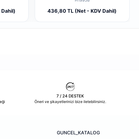
 Ekle
Sepete Ekle
 Dahil)
436,80 TL (Net - KDV Dahil)
Adet
7 / 24 DESTEK
eği
Öneri ve şikayetlerinizi bize iletebilirsiniz.
GUNCEL_KATALOG