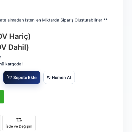
ate almadan İstenilen Miktarda Sipariş Oluşturabilirler **
DV Hariç)
DV Dahil)
e
nü kargoda!
Sepete Ekle
Hemen Al
ı
İade ve Değişim