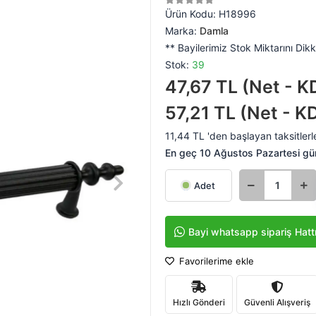
Ürün Kodu:
H18996
Marka:
Damla
** Bayilerimiz Stok Miktarını Dikk
Stok:
39
47,67 TL (Net - K
57,21 TL (Net - K
11,44 TL 'den başlayan taksitlerl
En geç 10 Ağustos Pazartesi gü
Adet
Bayi whatsapp sipariş Hatt
Favorilerime ekle
Hızlı Gönderi
Güvenli Alışveriş