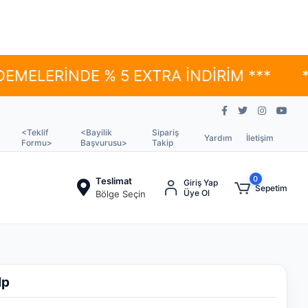
RİNDE % 5 EXTRA İNDİRİM ***
*** YÜ
<Teklif
<Bayilik
Sipariş
Yardım
İletişim
Formu>
Başvurusu>
Takip
0
Teslimat
Giriş Yap
Sepetim
Üye Ol
Bölge Seçin
lp