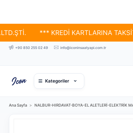
İ.
*** KREDİ KARTLARINA TAKSİT SEÇ
+90 850 255 02 49
info@iconinsaatyapi.com.tr
Kategoriler
Ana Sayfa
NALBUR-HIRDAVAT-BOYA-EL ALETLERİ-ELEKTRİK MA