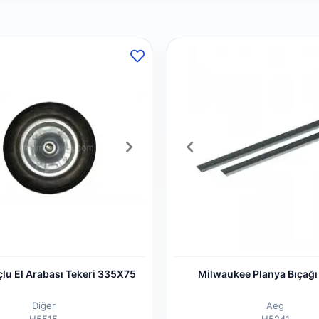
u El Arabası Tekeri 335X75
Milwaukee Planya Bı
Diğer
Aeg
H5515
H5241