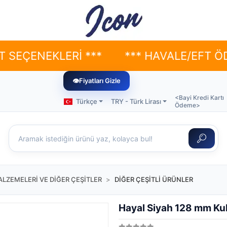
ENEKLERİ ***
*** HAVALE/EFT ÖDEMELE
👁
Fiyatları Gizle
<Bayi Kredi Kartı
Türkçe
TRY - Türk Lirası
Ödeme>
LZEMELERİ VE DİĞER ÇEŞİTLER
DİĞER ÇEŞİTLİ ÜRÜNLER
Hayal Siyah 128 mm Ku