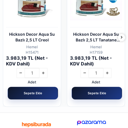
Hickson Decor Aqua Su
Hickson Decor Aqua Su
Bazlı 2,5 LT Creol
Bazlı 2,5 LT Tanatane
Brown
Hemel
Hemel
H15471
H17159
3.983,19 TL (Net -
3.983,19 TL (Net -
KDV Dahil)
KDV Dahil)
Adet
Adet
Sepete Ekle
Sepete Ekle