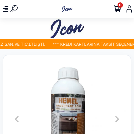
0
AN.VE TİC.LTD.ŞTİ.
*** KREDİ KARTLARINA TAKSİT SEÇENEKLE