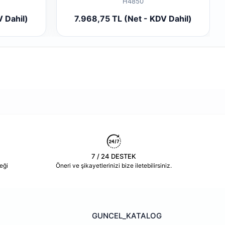
H4850
 Ekle
Sepete Ekle
 Dahil)
7.968,75 TL (Net - KDV Dahil)
Adet
7 / 24 DESTEK
eği
Öneri ve şikayetlerinizi bize iletebilirsiniz.
GUNCEL_KATALOG