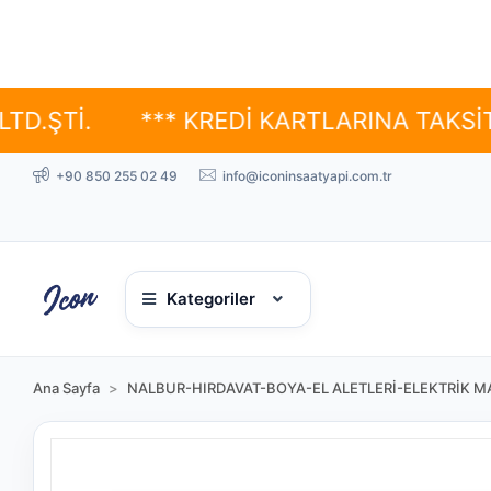
.
*** KREDİ KARTLARINA TAKSİT SEÇEN
+90 850 255 02 49
info@iconinsaatyapi.com.tr
Kategoriler
Ana Sayfa
NALBUR-HIRDAVAT-BOYA-EL ALETLERİ-ELEKTRİK MA