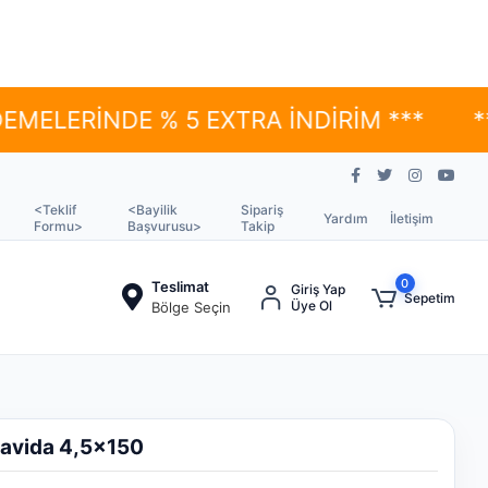
İNDE % 5 EXTRA İNDİRİM ***
*** YÜK
<Teklif
<Bayilik
Sipariş
Yardım
İletişim
Formu>
Başvurusu>
Takip
0
Teslimat
Giriş Yap
Sepetim
Üye Ol
Bölge Seçin
rnavida 4,5x150