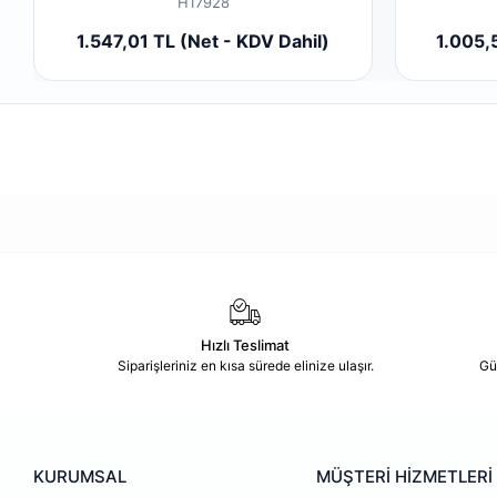
H17928
Sepete Ekle
1.547,01 TL (Net - KDV Dahil)
1.005,
Adet
Hızlı Teslimat
Siparişleriniz en kısa sürede elinize ulaşır.
Gü
KURUMSAL
MÜŞTERİ HİZMETLERİ