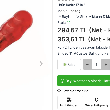
Ürün Kodu:
IZ102
Marka:
İzeltaş
** Bayilerimiz Stok Miktarını Dikk
Stok:
10
294,67 TL (Net - 
353,61 TL (Net - 
70,72 TL 'den başlayan taksitlerl
En geç 11 Ağustos Salı günü ka
Adet
Bayi whatsapp sipariş Hatt
Favorilerime ekle
Hızlı Gönderi
Güvenli Alışveriş