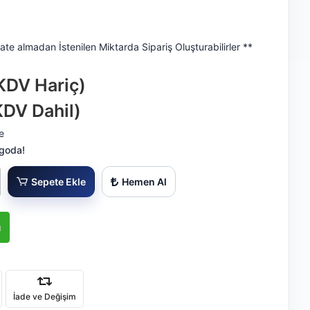
ate almadan İstenilen Miktarda Sipariş Oluşturabilirler **
KDV Hariç)
KDV Dahil)
e
rgoda!
Sepete Ekle
Hemen Al
ı
İade ve Değişim