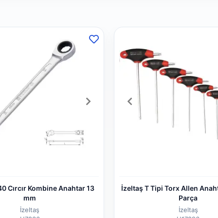
40 Cırcır Kombine Anahtar 13
İzeltaş T Tipi Torx Allen Anah
mm
Parça
İzeltaş
İzeltaş