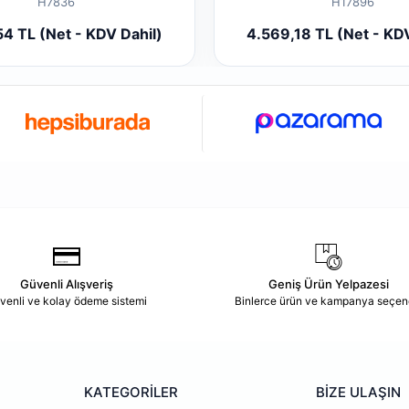
H7836
H17896
Sepete Ekle
Sepete
54 TL (Net - KDV Dahil)
4.569,18 TL (Net - KDV
Adet
Adet
Güvenli Alışveriş
Geniş Ürün Yelpazesi
venli ve kolay ödeme sistemi
Binlerce ürün ve kampanya seçen
KATEGORİLER
BİZE ULAŞIN