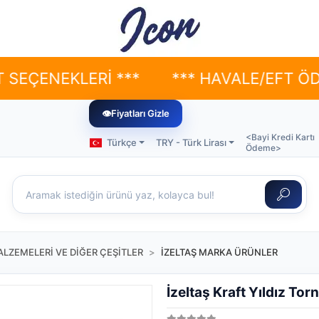
EKLERİ ***
*** HAVALE/EFT ÖDEMELER
👁
Fiyatları Gizle
<Bayi Kredi Kartı
Türkçe
TRY - Türk Lirası
Ödeme>
LZEMELERİ VE DİĞER ÇEŞİTLER
İZELTAŞ MARKA ÜRÜNLER
İzeltaş Kraft Yıldız To