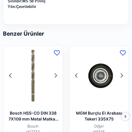
Silindir:MS 58 Pirinç
Yön:Çevrilebilir
Benzer Ürünler
Bosch HSS-CO DIN 338
MGM Burçlu El Arabası
7X109 mm Metal Matkap
Tekeri 335X75
Ucu
Bosch
Diğer
H17734
H5515