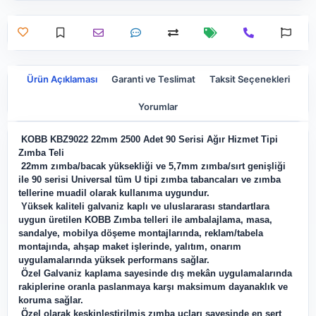
Ürün Açıklaması
Garanti ve Teslimat
Taksit Seçenekleri
Yorumlar
KOBB KBZ9022 22mm 2500 Adet 90 Serisi Ağır Hizmet Tipi
Zımba Teli
22mm zımba/bacak yüksekliği ve 5,7mm zımba/sırt genişliği
ile 90 serisi Universal tüm U tipi zımba tabancaları ve zımba
tellerine muadil olarak kullanıma uygundur.
Yüksek kaliteli galvaniz kaplı ve uluslararası standartlara
uygun üretilen KOBB Zımba telleri ile ambalajlama, masa,
sandalye, mobilya döşeme montajlarında, reklam/tabela
montajında, ahşap maket işlerinde, yalıtım, onarım
uygulamalarında yüksek performans sağlar.
Özel Galvaniz kaplama sayesinde dış mekân uygulamalarında
rakiplerine oranla paslanmaya karşı maksimum dayanaklık ve
koruma sağlar.
Özel olarak keskinleştirilmiş zımba uçları sayesinde en sert