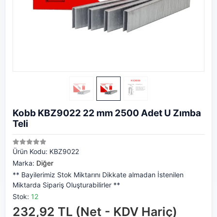
Kobb KBZ9022 22 mm 2500 Adet U Zımba
Teli
Ürün Kodu:
KBZ9022
Marka:
Diğer
** Bayilerimiz Stok Miktarını Dikkate almadan İstenilen
Miktarda Sipariş Oluşturabilirler **
Stok:
12
232,92 TL (Net - KDV Hariç)