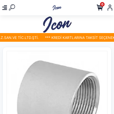
0
SAN.VE TİC.LTD.ŞTİ.
*** KREDİ KARTLARINA TAKSİT SEÇENEKLE