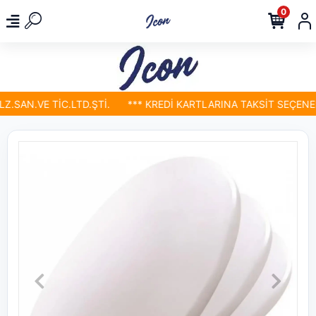
0
SAN.VE TİC.LTD.ŞTİ.
*** KREDİ KARTLARINA TAKSİT SEÇENEKLE