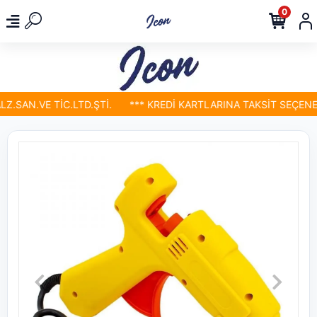
0
.SAN.VE TİC.LTD.ŞTİ.
*** KREDİ KARTLARINA TAKSİT SEÇENEKL