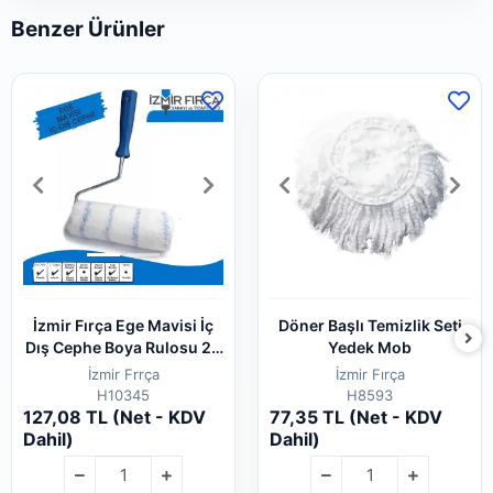
Benzer Ürünler
İzmir Fırça Ege Mavisi İç
Döner Başlı Temizlik Seti
Dış Cephe Boya Rulosu 20
Yedek Mob
Cm
İzmir Frrça
İzmir Fırça
H10345
H8593
127,08 TL (Net - KDV
77,35 TL (Net - KDV
Dahil)
Dahil)