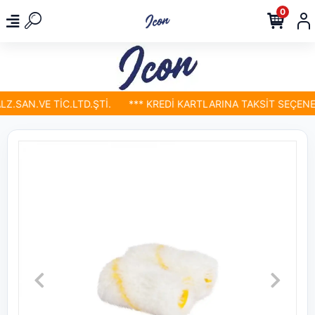
0
.SAN.VE TİC.LTD.ŞTİ.
*** KREDİ KARTLARINA TAKSİT SEÇENEKL