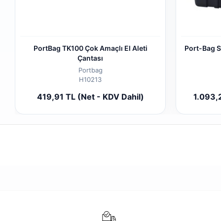
PortBag TK100 Çok Amaçlı El Aleti
Port-Bag S
Çantası
Portbag
H10213
Sepete Ekle
419,91 TL (Net - KDV Dahil)
1.093,
Adet