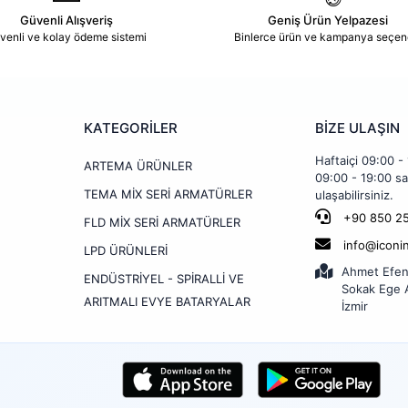
Güvenli Alışveriş
Geniş Ürün Yelpazesi
venli ve kolay ödeme sistemi
Binlerce ürün ve kampanya seçen
KATEGORİLER
BİZE ULAŞIN
Haftaiçi 09:00 -
ARTEMA ÜRÜNLER
09:00 - 19:00 sa
TEMA MİX SERİ ARMATÜRLER
ulaşabilirsiniz.
+90 850 25
FLD MİX SERİ ARMATÜRLER
info@iconi
LPD ÜRÜNLERİ
Ahmet Efen
ENDÜSTRİYEL - SPİRALLİ VE
Sokak Ege A
ARITMALI EVYE BATARYALAR
İzmir