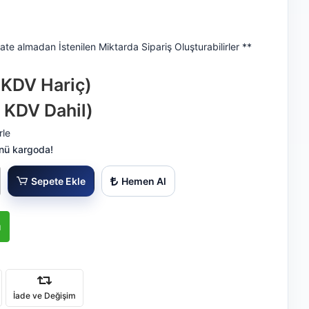
ate almadan İstenilen Miktarda Sipariş Oluşturabilirler **
- KDV Hariç)
- KDV Dahil)
rle
nü kargoda!
Sepete Ekle
Hemen Al
ı
İade ve Değişim