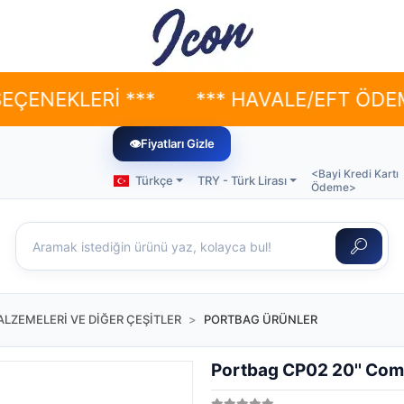
ERİ ***
*** HAVALE/EFT ÖDEMELERİND
👁
Fiyatları Gizle
<Bayi Kredi Kartı
Türkçe
TRY - Türk Lirası
Ödeme>
LZEMELERİ VE DİĞER ÇEŞİTLER
PORTBAG ÜRÜNLER
Portbag CP02 20'' Com