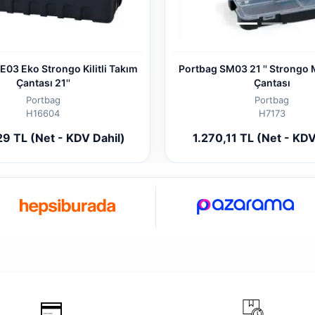
E03 Eko Strongo Kilitli Takım
Portbag SM03 21 '' Strongo
Çantası 21''
Çantası
Portbag
Portbag
H16604
H7173
Sepete Ekle
Sepete
29 TL (Net - KDV Dahil)
1.270,11 TL (Net - KDV
Adet
Adet