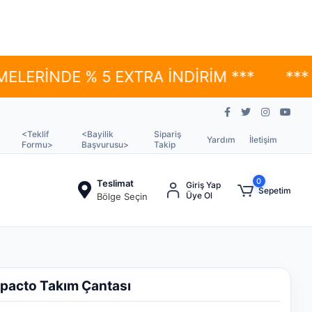
E % 5 EXTRA İNDİRİM ***
*** YÜKSEK 
<Teklif
<Bayilik
Sipariş
Yardım
İletişim
Formu>
Başvurusu>
Takip
0
Teslimat
Giriş Yap
Sepetim
Üye Ol
Bölge Seçin
pacto Takım Çantası