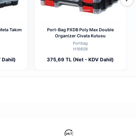
 Meta Takım
Port-Bag PXDB Poly Max Double
Organizer Civata Kutusu
Portbag
H16608
 Ekle
Sepete Ekle
 Dahil)
375,69 TL (Net - KDV Dahil)
Adet