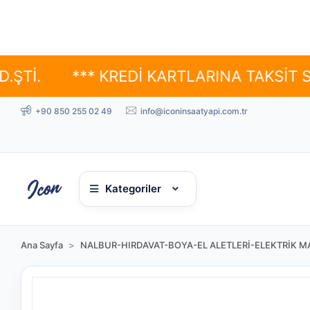
*** KREDİ KARTLARINA TAKSİT SEÇENEKL
+90 850 255 02 49
info@iconinsaatyapi.com.tr
Kategoriler
Ana Sayfa
NALBUR-HIRDAVAT-BOYA-EL ALETLERİ-ELEKTRİK MA