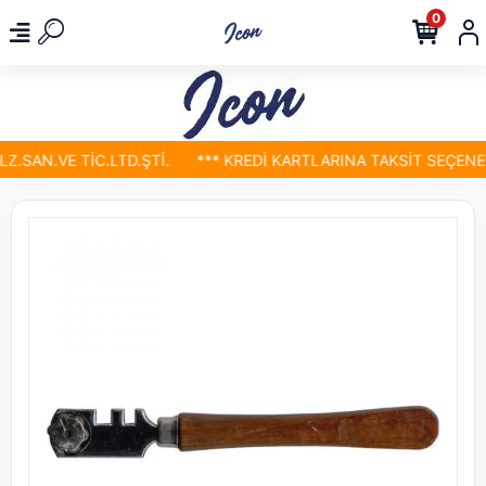
0
.SAN.VE TİC.LTD.ŞTİ.
*** KREDİ KARTLARINA TAKSİT SEÇENEKL