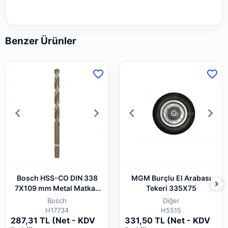
Benzer Ürünler
Bosch HSS-CO DIN 338
MGM Burçlu El Arabası
7X109 mm Metal Matkap
Tekeri 335X75
Ucu
Bosch
Diğer
H17734
H5515
287,31 TL (Net - KDV
331,50 TL (Net - KDV