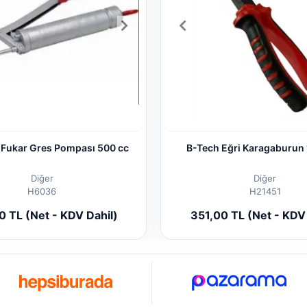
 Fukar Gres Pompası 500 cc
B-Tech Eğri Karagaburun
Diğer
Diğer
H6036
H21451
Sepete Ekle
Sepete
 TL (Net - KDV Dahil)
351,00 TL (Net - KDV 
Adet
Adet