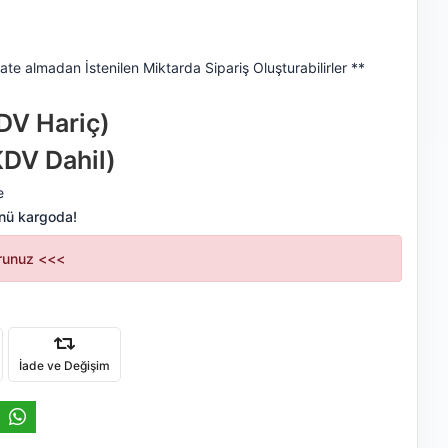
ate almadan İstenilen Miktarda Sipariş Oluşturabilirler **
DV Hariç)
KDV Dahil)
e
nü kargoda!
orunuz <<<
İade ve Değişim