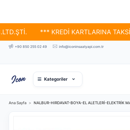
*** KREDİ KARTLARINA TAKSİT SEÇENE
+90 850 255 02 49
info@iconinsaatyapi.com.tr
Kategoriler
Ana Sayfa
NALBUR-HIRDAVAT-BOYA-EL ALETLERİ-ELEKTRİK MA