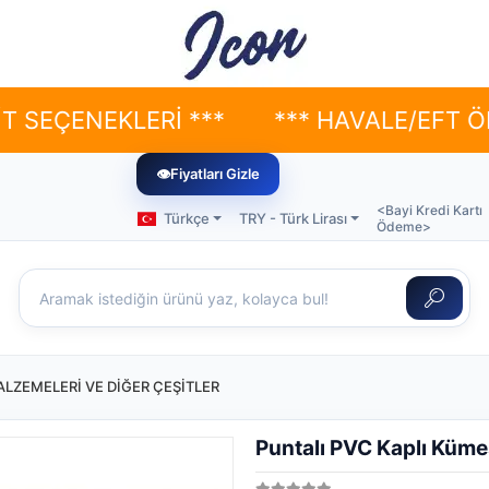
KLERİ ***
*** HAVALE/EFT ÖDEMELERİ
👁
Fiyatları Gizle
<Bayi Kredi Kartı
Türkçe
TRY - Türk Lirası
Ödeme>
LZEMELERİ VE DİĞER ÇEŞİTLER
Puntalı PVC Kaplı Küme