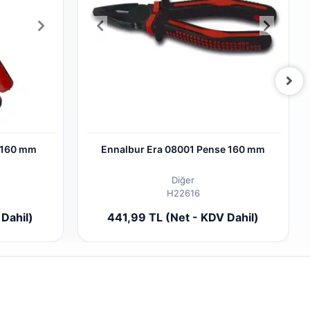
 160 mm
Ennalbur Era 08001 Pense 160 mm
Diğer
H22616
 Ekle
Sepete Ekle
Dahil)
441,99 TL (Net - KDV Dahil)
Adet