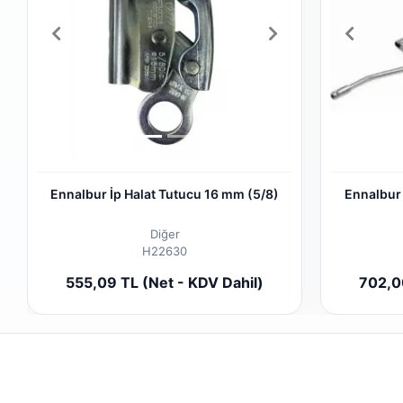
Ennalbur İp Halat Tutucu 16 mm (5/8)
Ennalbur
Diğer
H22630
Sepete Ekle
555,09 TL (Net - KDV Dahil)
702,00
Adet