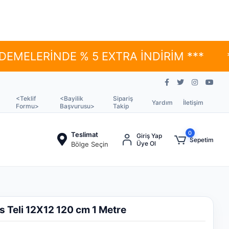
NDE % 5 EXTRA İNDİRİM ***
*** YÜKS
<Teklif
<Bayilik
Sipariş
Yardım
İletişim
Formu>
Başvurusu>
Takip
0
Teslimat
Giriş Yap
Sepetim
Üye Ol
Bölge Seçin
s Teli 12X12 120 cm 1 Metre