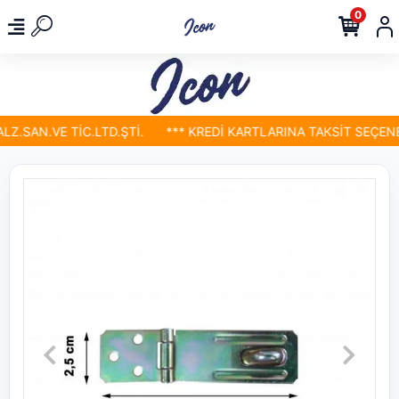
0
.SAN.VE TİC.LTD.ŞTİ.
*** KREDİ KARTLARINA TAKSİT SEÇENEK