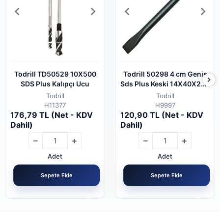
Todrill TD50529 10X500
Todrill 50298 4 cm Geniş
SDS Plus Kalıpçı Ucu
Sds Plus Keski 14X40X250
mm
Todrill
Todrill
H11377
H9997
176,79 TL (Net - KDV
120,90 TL (Net - KDV
Dahil)
Dahil)
Adet
Adet
Sepete Ekle
Sepete Ekle