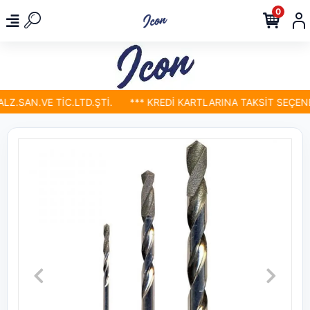
0
.SAN.VE TİC.LTD.ŞTİ.
*** KREDİ KARTLARINA TAKSİT SEÇENEK