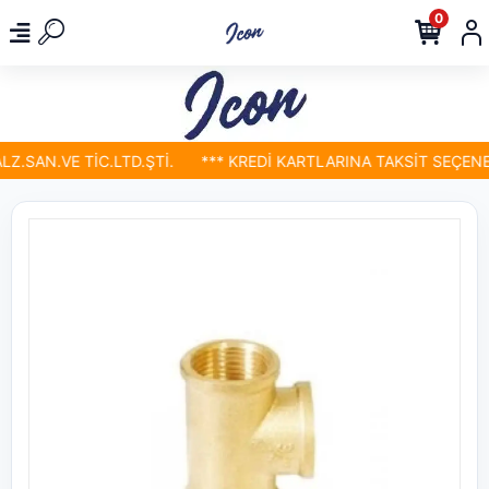
0
.SAN.VE TİC.LTD.ŞTİ.
*** KREDİ KARTLARINA TAKSİT SEÇENEKL