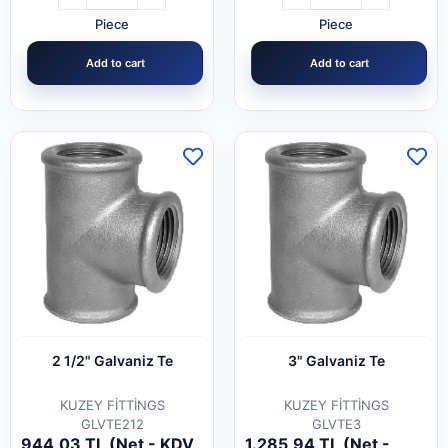
Piece
Piece
Add to cart
Add to cart
2 1/2" Galvaniz Te
3" Galvaniz Te
KUZEY FİTTİNGS
KUZEY FİTTİNGS
GLVTE212
GLVTE3
944,03 TL (Net - KDV
1.285,94 TL (Net -