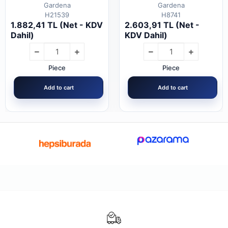
Tabancası
Gardena
Gardena
H21539
H8741
1.882,41 TL (Net - KDV
2.603,91 TL (Net -
Dahil)
KDV Dahil)
Piece
Piece
Add to cart
Add to cart