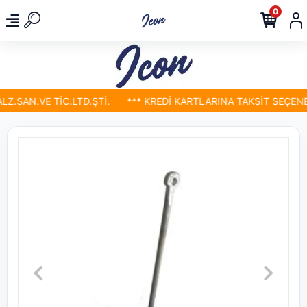
0
.SAN.VE TİC.LTD.ŞTİ.
*** KREDİ KARTLARINA TAKSİT SEÇENEK