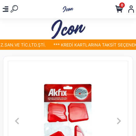
0
SAN.VE TİC.LTD.ŞTİ.
*** KREDİ KARTLARINA TAKSİT SEÇENEKLE