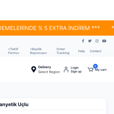
RİNDE % 5 EXTRA İNDİRİM ***
*** YÜK
<Teklif
<Bayilik
Order
Help
Contact
Formu>
Başvurusu>
Tracking
0
Delivery
Login
My cart
Sign up
Select Region
anyetik Uçlu