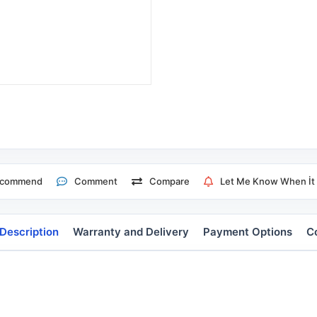
ecommend
Comment
Compare
Let Me Know When İt 
Description
Warranty and Delivery
Payment Options
C