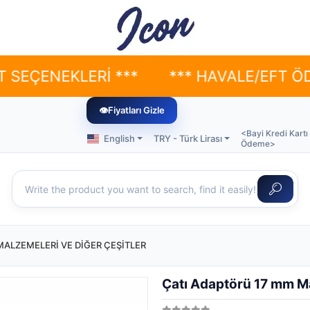
NEKLERİ ***
*** HAVALE/EFT ÖDEMELE
👁
Fiyatları Gizle
<Bayi Kredi Kartı
English
TRY - Türk Lirası
Ödeme>
MALZEMELERİ VE DİĞER ÇEŞİTLER
Çatı Adaptörü 17 mm M