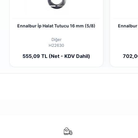
Ennalbur İp Halat Tutucu 16 mm (5/8)
Ennalbur
Diğer
H22630
Add to cart
555,09 TL (Net - KDV Dahil)
702,00
Piece