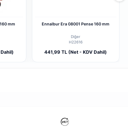
 160 mm
Ennalbur Era 08001 Pense 160 mm
Diğer
H22616
 cart
Add to cart
Dahil)
441,99 TL (Net - KDV Dahil)
Piece