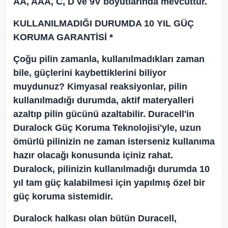
AA, AAA, C, D ve 9V boyutlarında mevcuttur.
KULLANILMADIĞI DURUMDA 10 YIL GÜÇ
KORUMA GARANTİSİ *
Çoğu pilin zamanla, kullanılmadıkları zaman
bile, güçlerini kaybettiklerini biliyor
muydunuz? Kimyasal reaksiyonlar, pilin
kullanılmadığı durumda, aktif materyalleri
azaltıp pilin gücünü azaltabilir. Duracell'in
Duralock Güç Koruma Teknolojisi'yle, uzun
ömürlü pilinizin ne zaman isterseniz kullanıma
hazır olacağı konusunda içiniz rahat.
Duralock, pilinizin kullanılmadığı durumda 10
yıl tam güç kalabilmesi için yapılmış özel bir
güç koruma sistemidir.
Duralock halkası olan bütün Duracell,