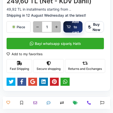
249,60 TL (Net - KDV Dahil)
49,92 TL in installments starting from ..
Shipping in 12 August Wednesday at the latest!
Add
Buy
to
Piece
Now
cart
Bayi whatsapp sipariş Hattı
Add to my favorites
Fast Shipping
Secure shopping
Returns and Exchanges