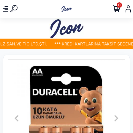
0
SAN.VE TİC.LTD.ŞTİ.
*** KREDİ KARTLARINA TAKSİT SEÇENEKL