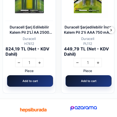
Duracell Şarj Edilebilir
Duracell Şarjedilebilir İnce
Kalem Pil 2'Lİ AA 2500
Kalem Pil 2'li AAA 750 mAh
mAh
Duracell
Duracell
H7412
PL112
824,19 TL (Net - KDV
449,79 TL (Net - KDV
Dahil)
Dahil)
Piece
Piece
Add to cart
Add to cart