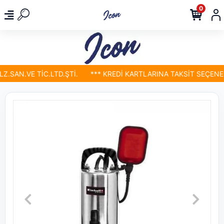
0
SAN.VE TİC.LTD.ŞTİ.
*** KREDİ KARTLARINA TAKSİT SEÇENEKL