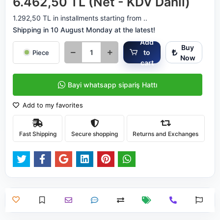
6.462,50 TL (Net - KDV Dahil)
1.292,50 TL in installments starting from ..
Shipping in 10 August Monday at the latest!
Add
Buy
to
Piece
Now
cart
Bayi whatsapp sipariş Hattı
Add to my favorites
Fast Shipping
Secure shopping
Returns and Exchanges