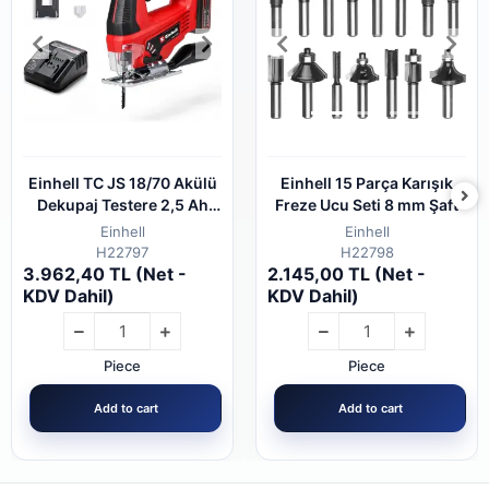
Einhell TC JS 18/70 Akülü
Einhell 15 Parça Karışık
Dekupaj Testere 2,5 Ah
Freze Ucu Seti 8 mm Şaft
Tek Akülü
Einhell
Einhell
H22797
H22798
3.962,40 TL (Net -
2.145,00 TL (Net -
KDV Dahil)
KDV Dahil)
Piece
Piece
Add to cart
Add to cart