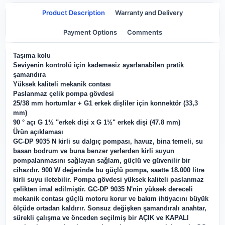
Product Description
Warranty and Delivery
Payment Options
Comments
Taşıma kolu
Seviyenin kontrolü için kademesiz ayarlanabilen pratik
şamandıra
Yüksek kaliteli mekanik contası
Paslanmaz çelik pompa gövdesi
25/38 mm hortumlar + G1 erkek dişliler için konnektör (33,3
mm)
90 ° açı G 1½ "erkek dişi x G 1½" erkek dişi (47.8 mm)
Ürün açıklaması
GC-DP 9035 N kirli su dalgıç pompası, havuz, bina temeli, su
basan bodrum ve buna benzer yerlerden kirli suyun
pompalanmasını sağlayan sağlam, güçlü ve güvenilir bir
cihazdır. 900 W değerinde bu güçlü pompa, saatte 18.000 litre
kirli suyu iletebilir. Pompa gövdesi yüksek kaliteli paslanmaz
çelikten imal edilmiştir. GC-DP 9035 N'nin yüksek dereceli
mekanik contası güçlü motoru korur ve bakım ihtiyacını büyük
ölçüde ortadan kaldırır. Sonsuz değişken şamandıralı anahtar,
sürekli çalışma ve önceden seçilmiş bir AÇIK ve KAPALI