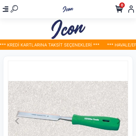
0
* KREDİ KARTLARINA TAKSİT SEÇENEKLERİ ***
*** HAVALE/EFT