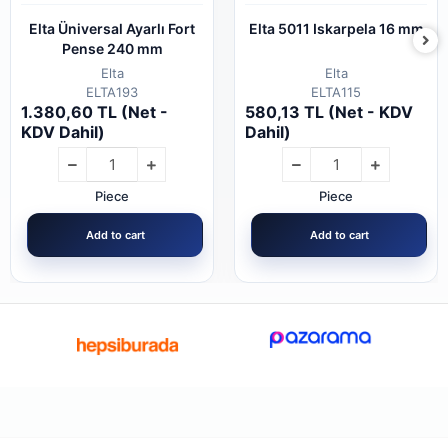
Elta 5011 Iskarpela 16 mm
Elta Mafsal 1/2 65 mm
Elta
Elta
ELTA115
H13714
580,13 TL (Net - KDV
480,68 TL (Net - KDV
Dahil)
Dahil)
Piece
Piece
Add to cart
Add to cart