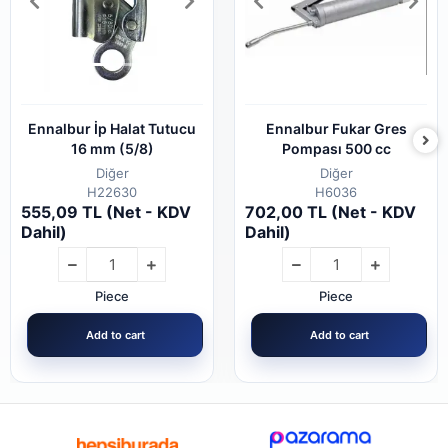
Ennalbur İp Halat Tutucu
Ennalbur Fukar Gres
16 mm (5/8)
Pompası 500 cc
Diğer
Diğer
H22630
H6036
555,09 TL (Net - KDV
702,00 TL (Net - KDV
Dahil)
Dahil)
Piece
Piece
Add to cart
Add to cart