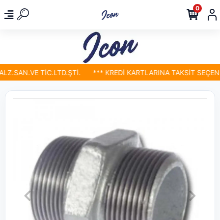
0
.SAN.VE TİC.LTD.ŞTİ.
*** KREDİ KARTLARINA TAKSİT SEÇENEK