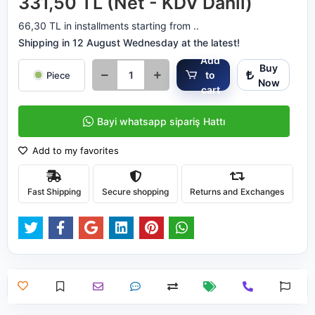
331,50 TL (Net - KDV Dahil)
66,30 TL in installments starting from ..
Shipping in 12 August Wednesday at the latest!
Add
Buy
to
Piece
Now
cart
Bayi whatsapp sipariş Hattı
Add to my favorites
Fast Shipping
Secure shopping
Returns and Exchanges