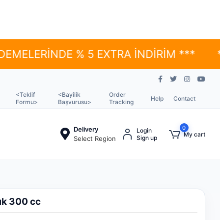
RİNDE % 5 EXTRA İNDİRİM ***
*** YÜ
<Teklif
<Bayilik
Order
Help
Contact
Formu>
Başvurusu>
Tracking
0
Delivery
Login
My cart
Sign up
Select Region
ık 300 cc