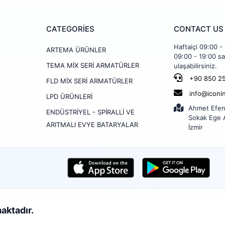
CATEGORİES
CONTACT US
Haftaiçi 09:00 -
ARTEMA ÜRÜNLER
09:00 - 19:00 sa
TEMA MİX SERİ ARMATÜRLER
ulaşabilirsiniz.
+90 850 25
FLD MİX SERİ ARMATÜRLER
info@iconi
LPD ÜRÜNLERİ
Ahmet Efen
ENDÜSTRİYEL - SPİRALLİ VE
Sokak Ege A
ARITMALI EVYE BATARYALAR
İzmir
maktadır.