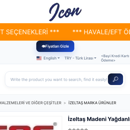
NEKLERİ ***
*** HAVALE/EFT ÖDEMELE
👁
Fiyatları Gizle
<Bayi Kredi Kartı
English
TRY - Türk Lirası
Ödeme>
MALZEMELERİ VE DİĞER ÇEŞİTLER
İZELTAŞ MARKA ÜRÜNLER
İzeltaş Madeni Yağdanl