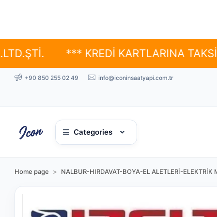
İ.
*** KREDİ KARTLARINA TAKSİT SEÇE
+90 850 255 02 49
info@iconinsaatyapi.com.tr
Categories
Home page
NALBUR-HIRDAVAT-BOYA-EL ALETLERİ-ELEKTRİK 