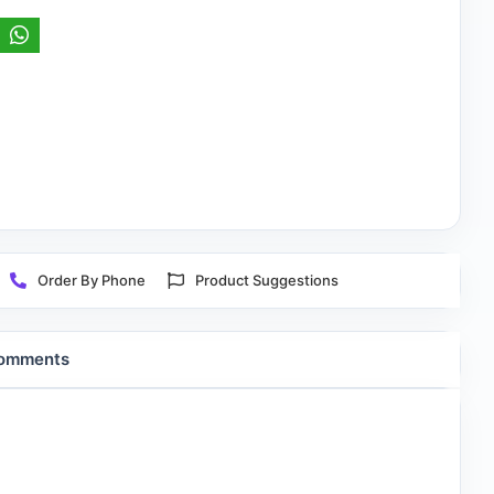
Order By Phone
Product Suggestions
omments