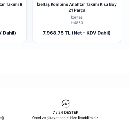
tar Takımı 8
İzeltaş Kombine Anahtar Takımı Kısa Boy
21 Parça
İzeltaş
H4850
 cart
Add to cart
 Dahil)
7.968,75 TL (Net - KDV Dahil)
Piece
7 / 24 DESTEK
eği
Öneri ve şikayetlerinizi bize iletebilirsiniz.