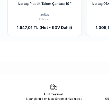
İzeltaş Plastik Takım Çantası 19 ''
İzeltaş 03
İzeltaş
H17928
Add to cart
1.547,01 TL (Net - KDV Dahil)
1.005,
Piece
Hızlı Teslimat
Siparişleriniz en kısa sürede elinize ulaşır.
Gü