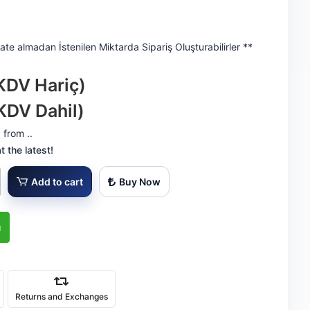
ate almadan İstenilen Miktarda Sipariş Oluşturabilirler **
KDV Hariç)
KDV Dahil)
 from ..
 the latest!
Add to cart
Buy Now
ı
Returns and Exchanges