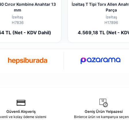
40 Cırcır Kombine Anahtar 13
İzeltaş T Tipi Torx Allen Anah
mm
Parça
İzeltaş
İzeltaş
H7836
H17896
Add to cart
Add to
54 TL (Net - KDV Dahil)
4.569,18 TL (Net - KDV
Piece
Piece
Güvenli Alışveriş
Geniş Ürün Yelpazesi
venli ve kolay ödeme sistemi
Binlerce ürün ve kampanya seçen