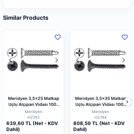
Similar Products
Meridyen 3,5x25 Matkap
Meridyen 3,5x35 Matkap
Uçlu Alçıpan Vidası 1000
Uçlu Alçıpan Vidası 1000
Adet
Adet
Meridyen
Meridyen
H2743
H2744
639,60 TL (Net - KDV
808,59 TL (Net - KDV
Dahil)
Dahil)