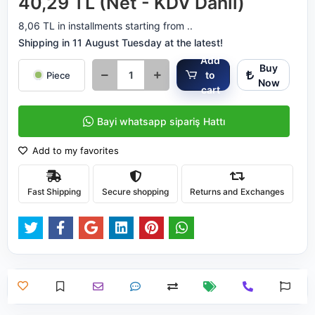
40,29 TL (Net - KDV Dahil)
8,06 TL in installments starting from ..
Shipping in 11 August Tuesday at the latest!
Add
Buy
to
Piece
Now
cart
Bayi whatsapp sipariş Hattı
Add to my favorites
Fast Shipping
Secure shopping
Returns and Exchanges