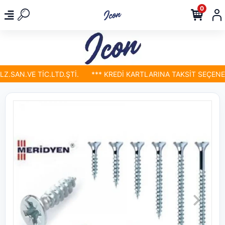
0
.SAN.VE TİC.LTD.ŞTİ.
*** KREDİ KARTLARINA TAKSİT SEÇENEKL