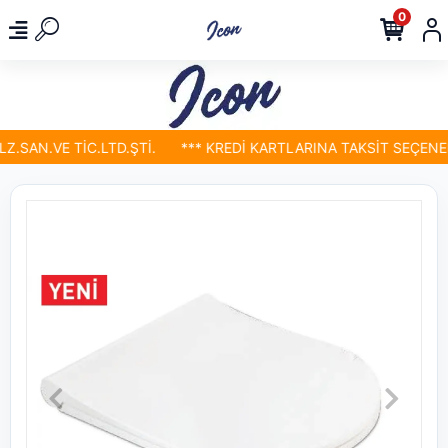
0
SAN.VE TİC.LTD.ŞTİ.
*** KREDİ KARTLARINA TAKSİT SEÇENEKL