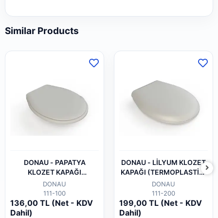
Similar Products
DONAU - PAPATYA
DONAU - LİLYUM KLOZET
KLOZET KAPAĞI
KAPAĞI (TERMOPLASTİK-
(TERMOPLASTİK-ALTTAN
ALTTAN SIKMALI)
DONAU
DONAU
SIKMALI)
111-100
111-200
136,00 TL (Net - KDV
199,00 TL (Net - KDV
Dahil)
Dahil)