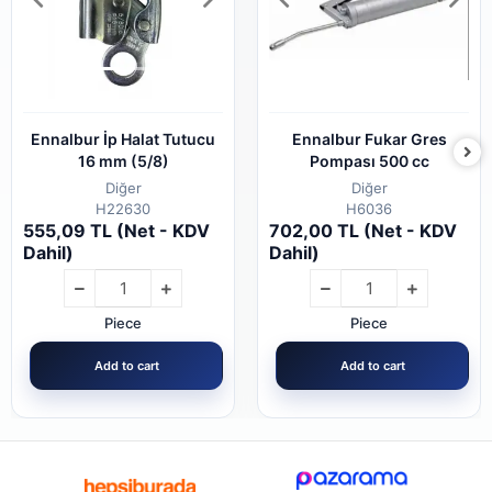
Ennalbur İp Halat Tutucu
Ennalbur Fukar Gres
16 mm (5/8)
Pompası 500 cc
Diğer
Diğer
H22630
H6036
555,09 TL (Net - KDV
702,00 TL (Net - KDV
Dahil)
Dahil)
Piece
Piece
Add to cart
Add to cart