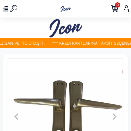
0
SAN.VE TİC.LTD.ŞTİ.
*** KREDİ KARTLARINA TAKSİT SEÇENEKLE