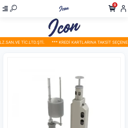
0
.SAN.VE TİC.LTD.ŞTİ.
*** KREDİ KARTLARINA TAKSİT SEÇENEKL