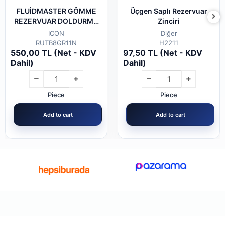
FLUİDMASTER GÖMME
Üçgen Saplı Rezervuar
REZERVUAR DOLDURMA
Zinciri
GRUBU ŞAMANDRA 747u-
ICON
Diğer
042
RUTB8GR11N
H2211
550,00 TL (Net - KDV
97,50 TL (Net - KDV
Dahil)
Dahil)
Piece
Piece
Add to cart
Add to cart