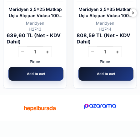
Meridyen 3,5x25 Matkap
Meridyen 3,5x35 Matkap
Uçlu Alçıpan Vidası 1000
Uçlu Alçıpan Vidası 1000
Adet
Adet
Meridyen
Meridyen
H2743
H2744
639,60 TL (Net - KDV
808,59 TL (Net - KDV
Dahil)
Dahil)
Piece
Piece
Add to cart
Add to cart