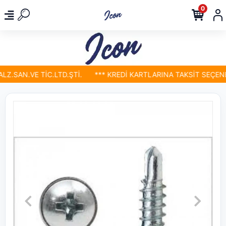
0
.SAN.VE TİC.LTD.ŞTİ.
*** KREDİ KARTLARINA TAKSİT SEÇENEK