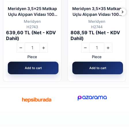
Meridyen 3,5x25 Matkap
Meridyen 3,5x35 Matkap
Uçlu Alçıpan Vidası 1000
Uçlu Alçıpan Vidası 1000
Adet
Adet
Meridyen
Meridyen
H2743
H2744
639,60 TL (Net - KDV
808,59 TL (Net - KDV
Dahil)
Dahil)
Piece
Piece
Add to cart
Add to cart