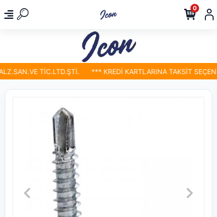
0
Z.SAN.VE TİC.LTD.ŞTİ.
*** KREDİ KARTLARINA TAKSİT SEÇENEK