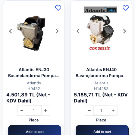
Atlantis ENJ30
Atlantis ENJ40
Basınçlandırma Pompası
Basınçlandırma Pompası
Sıcak Su Uyumlu
Sıcak Su Uyumlu
Atlantis
Atlantis
H9432
H14253
4.501,89 TL (Net -
5.185,71 TL (Net - KDV
KDV Dahil)
Dahil)
Piece
Piece
Add to cart
Add to cart