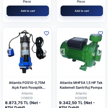
Piece
Piece
Add to cart
Add to cart
Atlantis FOS10-0,75M
Atlantis MHF5A 1,5 HP Tek
Açık Fanlı Foseptik
Kademeli Santrifuj Pompa
Pompası 1 hp
Atlantis
Atlantis
H16610
H20006
8.873,75 TL (Net -
9.342,50 TL (Net -
KDV Dahil)
KDV Dahil)