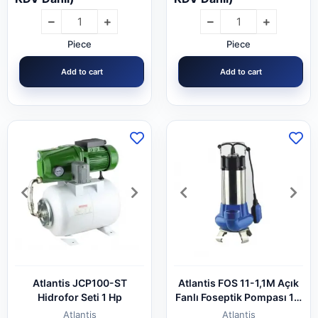
Piece
Piece
Add to cart
Add to cart
Atlantis JCP100-ST
Atlantis FOS 11-1,1M Açık
Hidrofor Seti 1 Hp
Fanlı Foseptik Pompası 1,5
hp
Atlantis
Atlantis