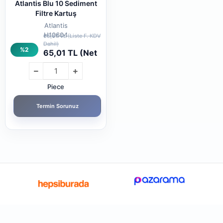
Atlantis Blu 10 Sediment
Filtre Kartuş
Atlantis
H10604
66,67 TL (Liste F. KDV
Dahil)
%2
65,01 TL (Net
- KDV Dahil)
Piece
Termin Sorunuz