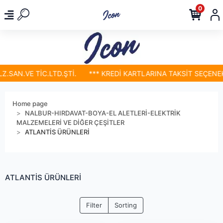
0
SAN.VE TİC.LTD.ŞTİ.
*** KREDİ KARTLARINA TAKSİT SEÇENEKLE
Home page
NALBUR-HIRDAVAT-BOYA-EL ALETLERİ-ELEKTRİK
MALZEMELERİ VE DİĞER ÇEŞİTLER
ATLANTİS ÜRÜNLERİ
ATLANTİS ÜRÜNLERİ
Filter
Sorting